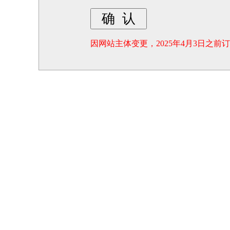
因网站主体变更，2025年4月3日之